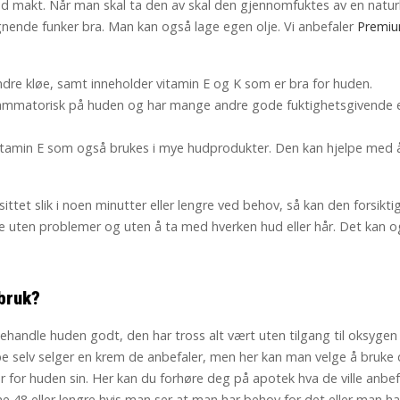
d makt. Når man skal ta den av skal den gjennomfuktes av en naturlig
ignende funker bra. Man kan også lage egen olje. Vi anbefaler
Premiu
dre kløe, samt inneholder vitamin E og K som er bra for huden.
flammatorisk på huden og har mange andre gode fuktighetsgivende 
vitamin E som også brukes i mye hudprodukter. Den kan hjelpe med
ttet slik i noen minutter eller lengre ved behov, så kan den forsiktig
e uten problemer og uten å ta med hverken hud eller hår. Det kan og
bruk?
ehandle huden godt, den har tross alt vært uten tilgang til oksygen
Tape selv selger en krem de anbefaler, men her kan man velge å bruk
 for huden sin. Her kan du forhøre deg på apotek hva de ville anbefal
rne 48 eller lengre hvis man ser at man har behov for det eller man ha