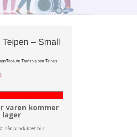
 Teipen – Small
ansTape og Transhjelpen Teipen
a
når varen kommer
 lager
t når produktet blir