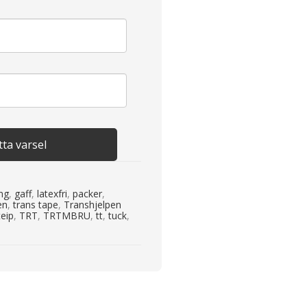
ta varsel
ing
,
gaff
,
latexfri
,
packer
,
en
,
trans tape
,
Transhjelpen
teip
,
TRT
,
TRTMBRU
,
tt
,
tuck
,