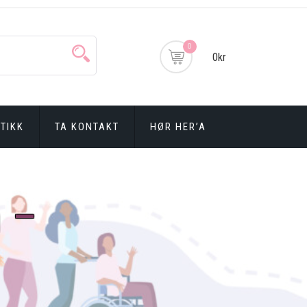
0
0kr
TIKK
TA KONTAKT
HØR HER’A
n –