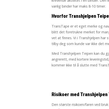
krevende aktivitet i en binder. Den 
vanlig binder har maks 8-10 timer.
Hvorfor Transhjelpen Teip
TransTape er et eget merke og navn
blitt det foretrukne merket for ma
vet at finnes. Vi i Transhjelpen har 
tilby deg som kunde var ikke det me
Med Transhjelpen Teipen kan du gjø
angrerett, med kortere leveringstid,
kommer ikke til å slutte med TransT
Risikoer med Transhjelpen
Den største risikoen/faren ved bruk