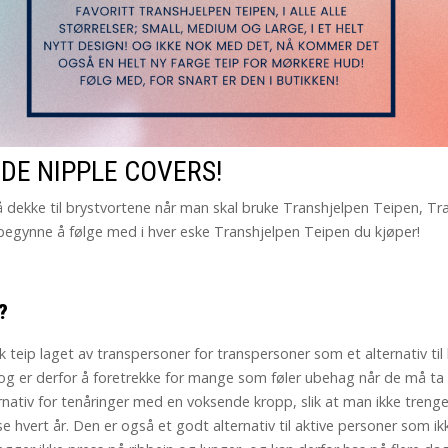
E NIPPLE COVERS!
l å dekke til brystvortene når man skal bruke Transhjelpen Teipen, 
te begynne å følge med i hver eske Transhjelpen Teipen du kjøper!
?
 teip laget av transpersoner for transpersoner som et alternativ til
r, og er derfor å foretrekke for mange som føler ubehag når de må ta
rnativ for tenåringer med en voksende kropp, slik at man ikke tren
 hvert år. Den er også et godt alternativ til aktive personer som ik