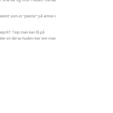
uktet som et “plaster” på armen i
steip/KT Teip man kan få på
ekker en del av huden mer enn man