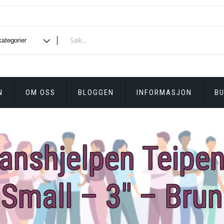
N
OM OSS
BLOGGEN
INFORMASJON
BU
anshjelpen Teipe
Small – 3″ – Brun