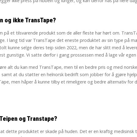
legger ikke press på ribbein og lunger, og kan derfor has på flere da
en og ikke TransTape?
 på et tilsvarende produkt som de aller fleste har hørt om. Trans
nge. I lang tid var TransTape det eneste produktet av sin type på 
stolt kunne selge deres teip siden 2022, men de har slitt med å levere
st gunstige. Vi satte derfor i gang prossessen med å lage vår egen 
re alt du kan med TransTape, men til en bedre pris og med norske 
 samt at du støtter en helnorsk bedrift som jobber for å gjøre hjelpem
ape, men håper å kunne tilby et rimeligere og bedre alternativ for 
 Teipen og Transtape?
 at dette produktet er skade på huden. Det er en kraftig medisinsk 