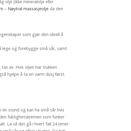
 olje (ikke mineralolje eller
m – Nøytral massasjeolje
da den
egenskaper som gjør den ideell å
 å lege og forebygge små sår, samt
 tas av. Hvis oljen har trukken
så hjelpe å ta en varm dusj først.
 i en stund og kan ha små sår hvis
e den fuktighetskremen som funker
t. La så det gå i hvert fall 24 timer
r små sår og rifter i huden. Da bør