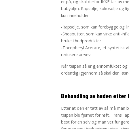
er på, og skal derfor IKKE tas av me
babyolje). Rapsolje, kokosolje og l
kun inneholder:
-Rapsolje, som kan forebygge og lin
-Sheabutter, som kan virke anti-in
bruke i hudprodukter.
-Tocopheryl Acetate, et syntetisk 
redusere arrvev.
Når teipen så er gjennomfuktet og si
ordentlig igjennom så skal den løsn
Behandling av huden etter 
Etter at den er tatt av så må man b
teipen ble fjernet for røft. Trans
best for en selv og man vet fungerer
før man tar i bruk teipen igjen, gje