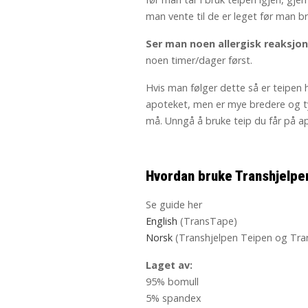
man vente til de er leget før man br
Ser man noen allergisk reaksjon
noen timer/dager først.
Hvis man følger dette så er teipen 
apoteket, men er mye bredere og ty
må. Unngå å bruke teip du får på a
Hvordan bruke Transhjelpe
Se guide her
English
(TransTape)
Norsk
(Transhjelpen Teipen og Tr
Laget av:
95% bomull
5% spandex