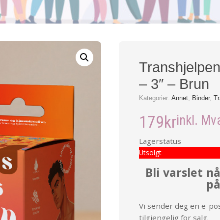
Transhjelpen
– 3″ – Brun
Kategorier:
Annet
,
Binder
,
Tr
179
kr
inkl. Mv
Lagerstatus
Utsolgt
Bli varslet 
på
Vi sender deg en e-pos
tilgjengelig for salg.