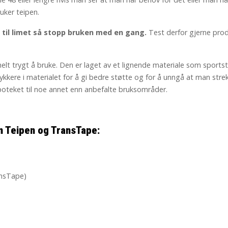
uker teipen.
 til limet så stopp bruken med en gang.
Test derfor gjerne prod
helt trygt å bruke. Den er laget av et lignende materiale som sport
kkere i materialet for å gi bedre støtte og for å unngå at man str
poteket til noe annet enn anbefalte bruksområder.
n Teipen og TransTape:
ansTape)