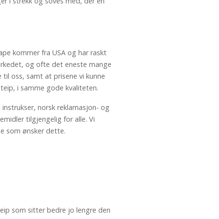
ger i strekk og soves med, der en
Tape kommer fra USA og har raskt
markedet, og ofte det eneste mange
 til oss, samt at prisene vi kunne
teip, i samme gode kvaliteten.
instrukser, norsk reklamasjon- og
idler tilgjengelig for alle. Vi
de som ønsker dette.
teip som sitter bedre jo lengre den