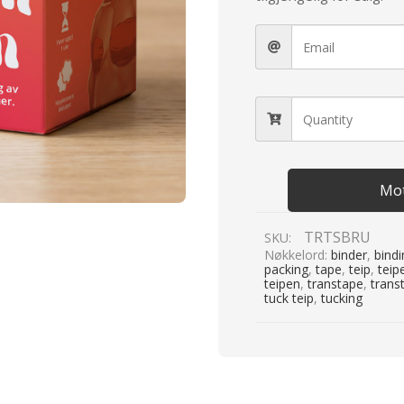
Mot
TRTSBRU
SKU:
Nøkkelord:
binder
,
bind
packing
,
tape
,
teip
,
teip
teipen
,
transtape
,
trans
tuck teip
,
tucking