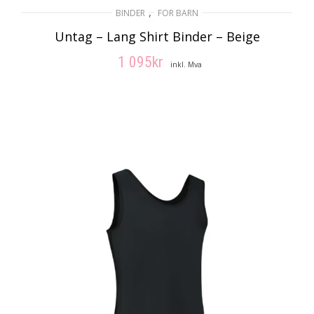
,
BINDER
FOR BARN
Untag – Lang Shirt Binder – Beige
1 095
kr
inkl. Mva
VELG ALTERNATIV