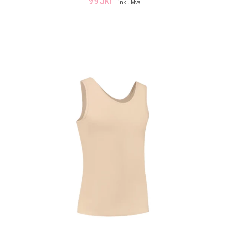
995
kr
inkl. Mva
VELG ALTERNATIV