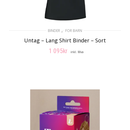
,
BINDER
FOR BARN
Untag – Lang Shirt Binder – Sort
1 095
kr
inkl. Mva
VELG ALTERNATIV