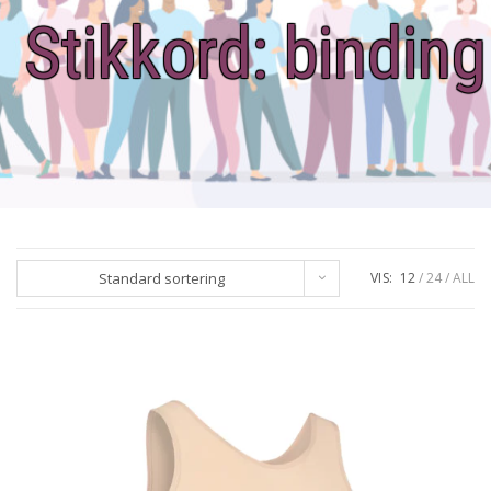
Stikkord:
binding
Standard sortering
VIS:
12
24
ALL