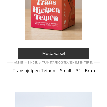
Motta varsel
,
,
ANNET
BINDER
TRANSTAPE OG TRANSHJELPEN TEIPEN
Transhjelpen Teipen – Small – 3″ – Brun
179
kr
inkl. Mva
LES MER