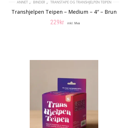
,
,
ANNET
BINDER
TRANSTAPE OG TRANSHJELPEN TEIPEN
Transhjelpen Teipen – Medium – 4″ – Brun
229
kr
inkl. Mva
LEGG I HANDLEKURV