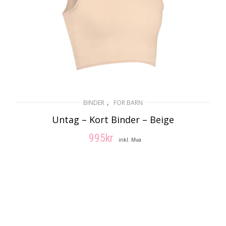
,
BINDER
FOR BARN
Untag – Kort Binder – Beige
995
kr
inkl. Mva
VELG ALTERNATIV