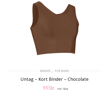
,
BINDER
FOR BARN
Untag – Kort Binder – Chocolate
995
kr
inkl. Mva
VELG ALTERNATIV