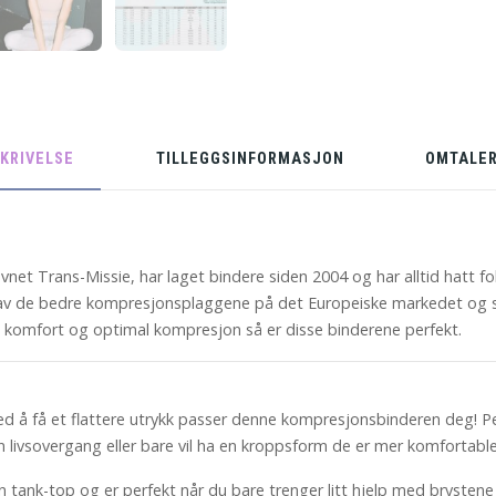
KRIVELSE
TILLEGGSINFORMASJON
OMTALER
net Trans-Missie, har laget bindere siden 2004 og har alltid hatt f
en av de bedre kompresjonsplaggene på det Europeiske markedet og 
l komfort og optimal kompresjon så er disse binderene perfekt.
med å få et flattere utrykk passer denne kompresjonsbinderen deg! P
en livsovergang eller bare vil ha en kroppsform de er mer komfortabl
tank-top og er perfekt når du bare trenger litt hjelp med brystene 