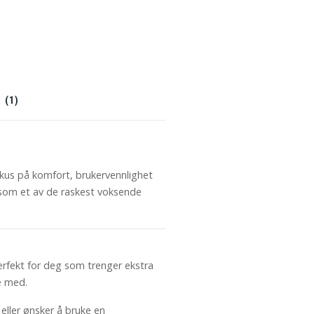
 (1)
okus på komfort, brukervennlighet
som et av de raskest voksende
erfekt for deg som trenger ekstra
e med.
eller ønsker å bruke en