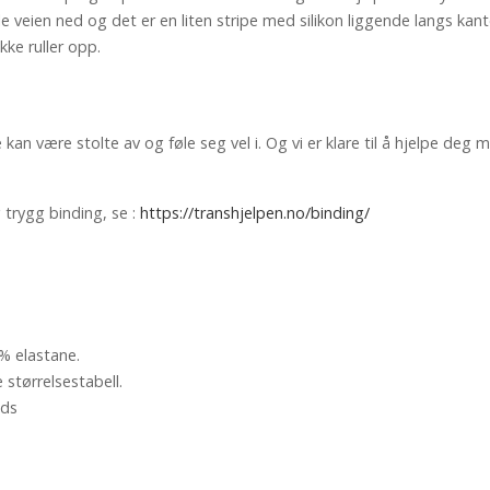
 veien ned og det er en liten stripe med silikon liggende langs kan
kke ruller opp.
e kan være stolte av og føle seg vel i. Og vi er klare til å hjelpe d
trygg binding, se :
https://transhjelpen.no/binding/
% elastane.
 størrelsestabell.
nds