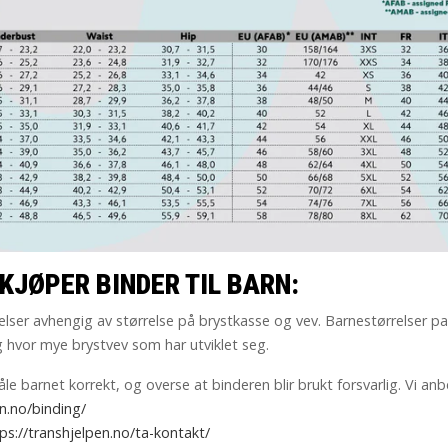
KJØPER BINDER TIL BARN:
elser avhengig av størrelse på brystkasse og vev. Barnestørrelser p
 hvor mye brystvev som har utviklet seg.
le barnet korrekt, og overse at binderen blir brukt forsvarlig. Vi anbe
en.no/binding/
ps://transhjelpen.no/ta-kontakt/