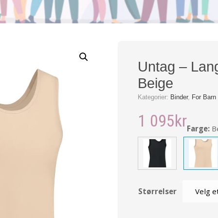
Untag – Lang
Beige
Kategorier:
Binder
,
For Barn
1 095
kr
Farge:
B
Størrelser