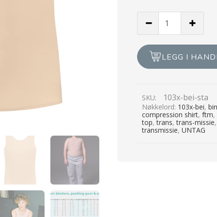
Untag
-
Lang
Shirt
LEGG I HAN
Binder
-
Beige
103x-bei-sta
SKU:
antall
Nøkkelord:
103x-bei
,
bi
compression shirt
,
ftm
top
,
trans
,
trans-missie
transmissie
,
UNTAG