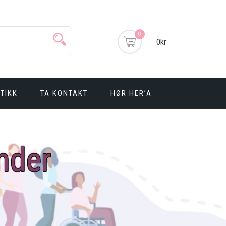
0
0kr
TIKK
TA KONTAKT
HØR HER’A
nder