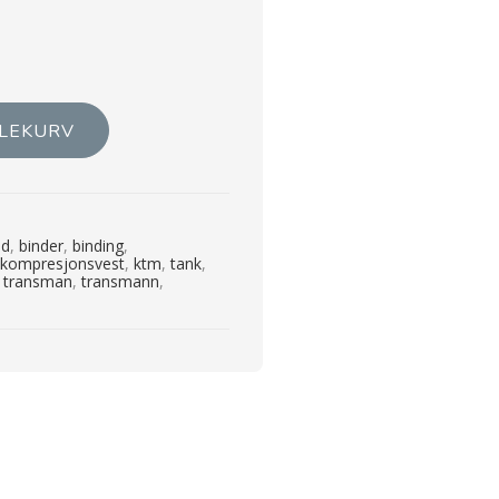
DLEKURV
nd
,
binder
,
binding
,
,
kompresjonsvest
,
ktm
,
tank
,
,
transman
,
transmann
,