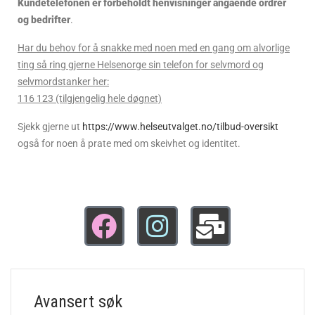
Kundetelefonen er forbeholdt henvisninger angående ordrer
og bedrifter
.
Har du behov for å snakke med noen med en gang om alvorlige
ting så ring gjerne Helsenorge sin telefon for selvmord og
selvmordstanker her:
116 123 (tilgjengelig hele døgnet)
Sjekk gjerne ut
https://www.helseutvalget.no/tilbud-oversikt
også for noen å prate med om skeivhet og identitet.
Avansert søk