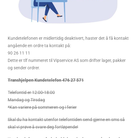
Kundetelefonen er midlertidig deaktivert, haster det å få kontakt
angående en ordre ta kontakt på:
90 26 11 11
Dette er tlf nummeret til Vipservice AS som drifter lager, pakker
og sender ordrer.
Transhjelpen Kundetelefon 476 27 571
T
elefontid er 12:00-18:00
Mandag og Tirsdag
*Kan variere på sommeren og i ferier
Skal du ha kontakt utenfor telefontiden send gjerne en sms så
skal vi prøve å svare deg fortløpende!