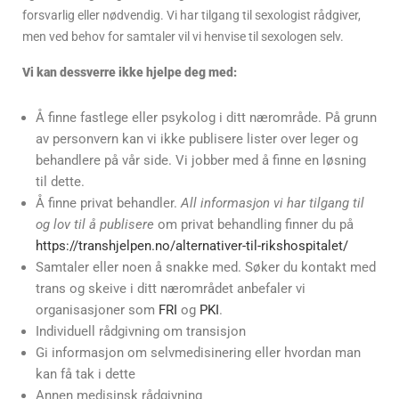
forsvarlig eller nødvendig. Vi har tilgang til sexologist rådgiver,
men ved behov for samtaler vil vi henvise til sexologen selv.
Vi kan dessverre ikke hjelpe deg med:
Å finne fastlege eller psykolog i ditt nærområde. På grunn
av personvern kan vi ikke publisere lister over leger og
behandlere på vår side. Vi jobber med å finne en løsning
til dette.
Å finne privat behandler.
All informasjon vi har tilgang til
og lov til å publisere
om privat behandling finner du på
https://transhjelpen.no/alternativer-til-rikshospitalet/
Samtaler eller noen å snakke med. Søker du kontakt med
trans og skeive i ditt nærområdet anbefaler vi
organisasjoner som
FRI
og
PKI
.
Individuell rådgivning om transisjon
Gi informasjon om selvmedisinering eller hvordan man
kan få tak i dette
Annen medisinsk rådgivning