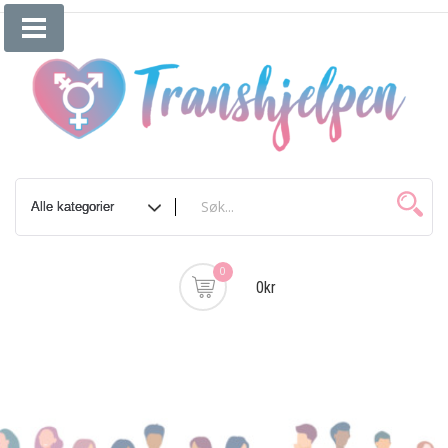
0
0kr