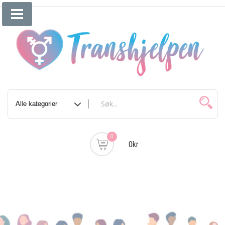
0
0kr