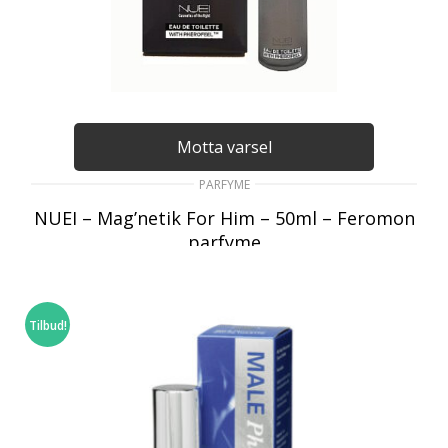
Motta varsel
PARFYME
NUEI – Mag’netik For Him – 50ml – Feromon
parfyme
449
kr
inkl. Mva
LES MER
Tilbud!