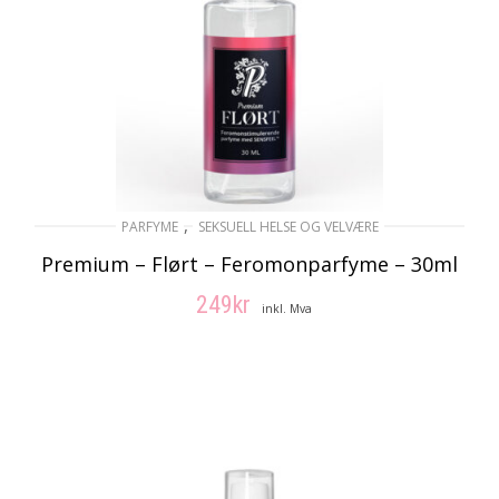
,
PARFYME
SEKSUELL HELSE OG VELVÆRE
Premium – Flørt – Feromonparfyme – 30ml
249
kr
inkl. Mva
LEGG I HANDLEKURV