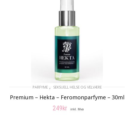
,
PARFYME
SEKSUELL HELSE OG VELVÆRE
Premium – Hekta – Feromonparfyme – 30ml
249
kr
inkl. Mva
LEGG I HANDLEKURV