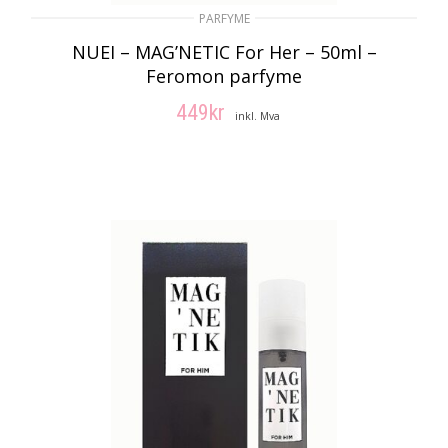
PARFYME
NUEI – MAG’NETIC For Her – 50ml –
Feromon parfyme
449
kr
inkl. Mva
LEGG I HANDLEKURV