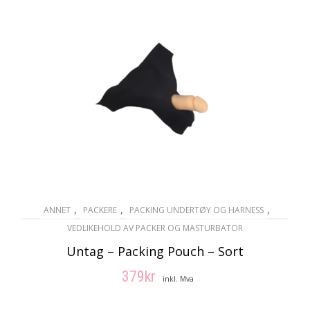
,
,
,
ANNET
PACKERE
PACKING UNDERTØY OG HARNESS
VEDLIKEHOLD AV PACKER OG MASTURBATOR
Untag – Packing Pouch – Sort
379
kr
inkl. Mva
LEGG I HANDLEKURV