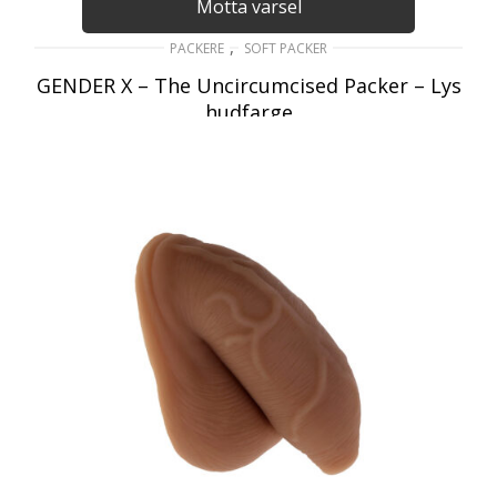
Motta varsel
,
PACKERE
SOFT PACKER
GENDER X – The Uncircumcised Packer – Lys
hudfarge
489
kr
inkl. Mva
LES MER