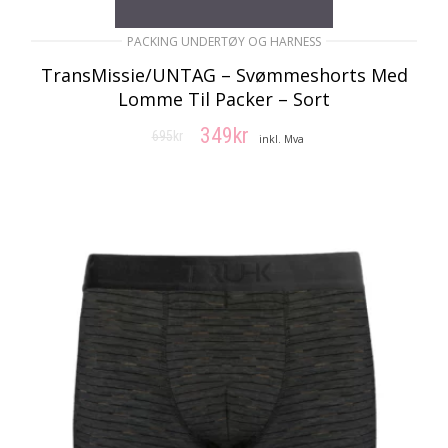
PACKING UNDERTØY OG HARNESS
TransMissie/UNTAG – Svømmeshorts Med
Lomme Til Packer – Sort
349
kr
695
kr
Opprinnelig
Nåværende
inkl. Mva
pris
pris
VELG ALTERNATIV
var:
er:
695kr.
349kr.