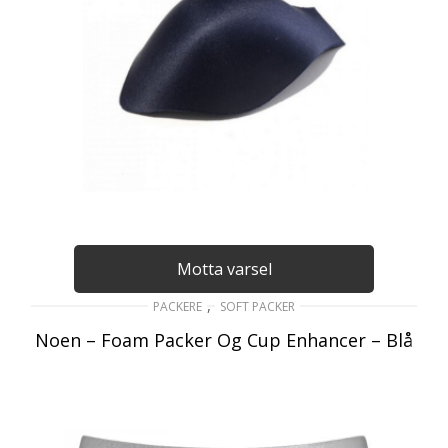
Motta varsel
,
PACKERE
SOFT PACKER
Noen – Foam Packer Og Cup Enhancer – Blå
149
kr
inkl. Mva
LES MER