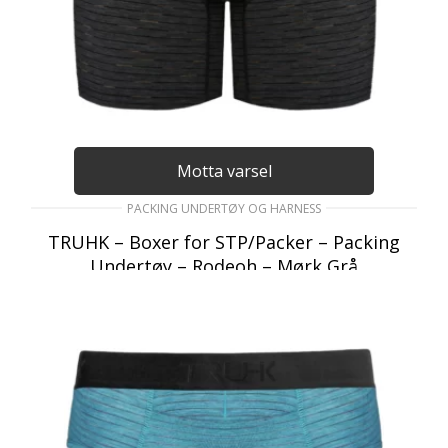
Motta varsel
PACKING UNDERTØY OG HARNESS
TRUHK – Boxer for STP/Packer – Packing
Undertøy – Rodeoh – Mørk Grå
399
kr
inkl. Mva
VELG ALTERNATIV