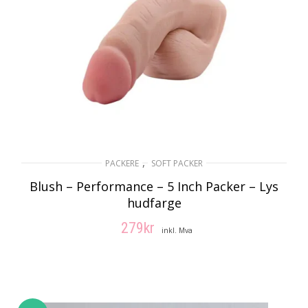
,
PACKERE
SOFT PACKER
Blush – Performance – 5 Inch Packer – Lys
hudfarge
279
kr
inkl. Mva
LEGG I HANDLEKURV