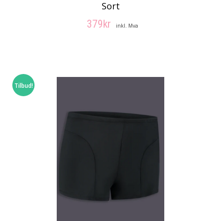
Sort
379
kr
inkl. Mva
VELG ALTERNATIV
Tilbud!