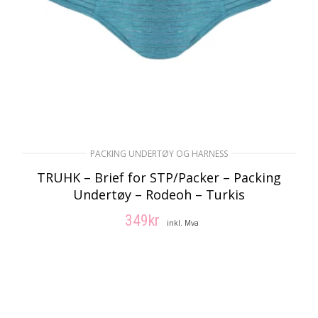
PACKING UNDERTØY OG HARNESS
TRUHK – Brief for STP/Packer – Packing
Undertøy – Rodeoh – Turkis
349
kr
inkl. Mva
VELG ALTERNATIV