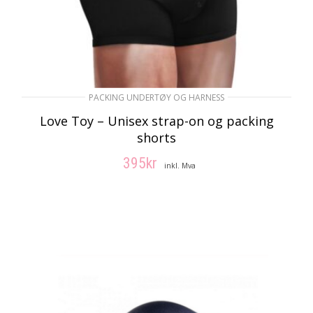
PACKING UNDERTØY OG HARNESS
Love Toy – Unisex strap-on og packing
shorts
395
kr
inkl. Mva
VELG ALTERNATIV