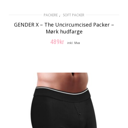
,
PACKERE
SOFT PACKER
GENDER X – The Uncircumcised Packer –
Mørk hudfarge
489
kr
inkl. Mva
LEGG I HANDLEKURV