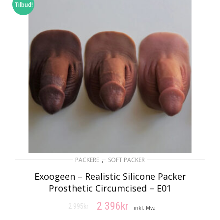
Tilbud!
,
PACKERE
SOFT PACKER
Exoogeen – Realistic Silicone Packer
Prosthetic Circumcised – E01
2 396
kr
2 995
kr
Opprinnelig
Nåværende
inkl. Mva
pris
pris