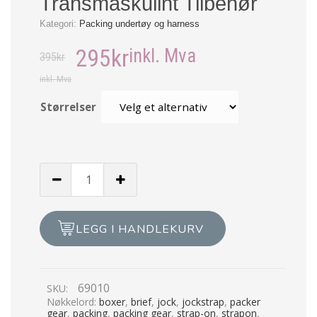
Transmaskulint Tilbehør
Kategori:
Packing undertøy og harness
295
kr
inkl. Mva
395
kr
inkl. Mva
Størrelser
Packer
Gear
-
Harness
LEGG I HANDLEKURV
-
Transmaskulint
Tilbehør
69010
SKU:
antall
Nøkkelord:
boxer
,
brief
,
jock
,
jockstrap
,
packer
gear
,
packing
,
packing gear
,
strap-on
,
strapon
,