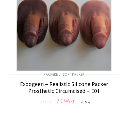
,
PACKERE
SOFT PACKER
Exoogeen – Realistic Silicone Packer
Prosthetic Circumcised – E01
2 396
kr
2 995
kr
Opprinnelig
Nåværende
inkl. Mva
pris
pris
VELG ALTERNATIV
var:
er:
2
2