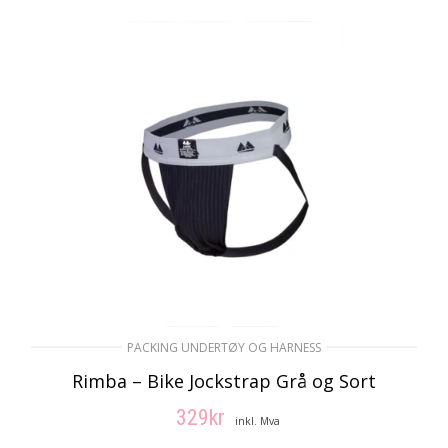
995kr.
396kr.
PACKING UNDERTØY OG HARNESS
Rimba – Bike Jockstrap Grå og Sort
329
kr
inkl. Mva