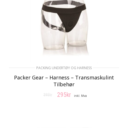
PACKING UNDERTØY OG HARNESS
Packer Gear – Harness – Transmaskulint
Tilbehør
295
kr
395
kr
Opprinnelig
Nåværende
inkl. Mva
pris
pris
VELG ALTERNATIV
var:
er:
395kr.
295kr.