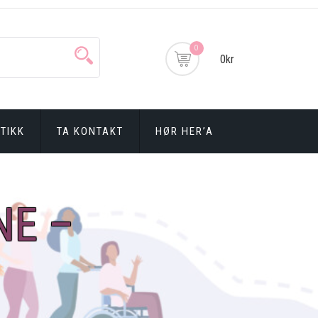
0
0kr
TIKK
TA KONTAKT
HØR HER’A
NE –