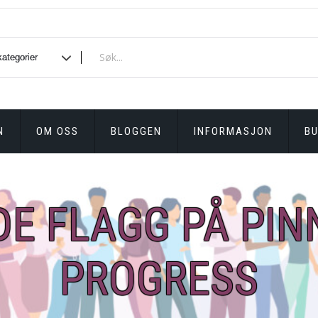
N
OM OSS
BLOGGEN
INFORMASJON
BU
DE FLAGG PÅ PIN
PROGRESS