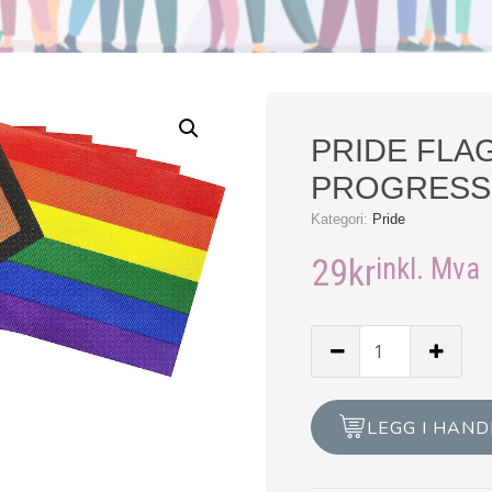
PRIDE FLAG
PROGRESS
Kategori:
Pride
29
kr
inkl. Mva
PRIDE
FLAGG
PÅ
PINNE
LEGG I HAN
-
PROGRESS