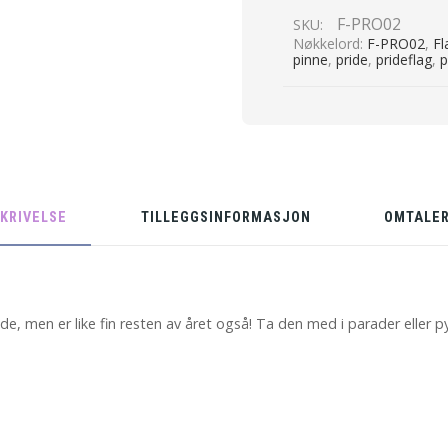
antall
F-PRO02
SKU:
Nøkkelord:
F-PRO02
,
Fl
pinne
,
pride
,
prideflag
,
p
KRIVELSE
TILLEGGSINFORMASJON
OMTALER
ide, men er like fin resten av året også! Ta den med i parader eller p