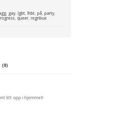
agg
,
gay
,
lgbt
,
lhbt
,
på
,
party
,
rogress
,
queer
,
regnbue
 (0)
ynt litt opp i hjemmet!