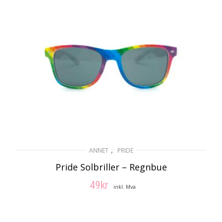
,
ANNET
PRIDE
Pride Solbriller – Regnbue
49
kr
inkl. Mva
LEGG I HANDLEKURV