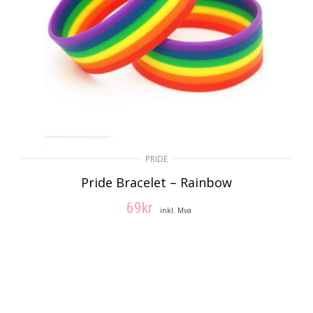
PRIDE
Pride Bracelet – Rainbow
69
kr
inkl. Mva
LEGG I HANDLEKURV