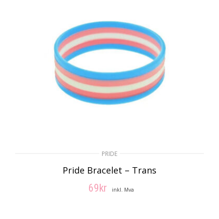
PRIDE
Pride Bracelet – Trans
69
kr
inkl. Mva
LEGG I HANDLEKURV