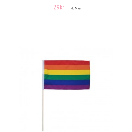
29
kr
inkl. Mva
LEGG I HANDLEKURV