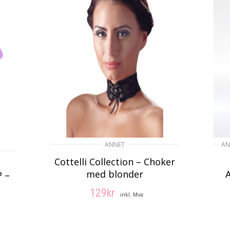
ANNET
AN
Cottelli Collection – Choker
med blonder
P –
129
kr
inkl. Mva
LEGG I HANDLEKURV
V