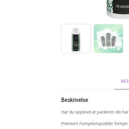
BES
Beskrivelse
Har du opplevd at packeren din har b
Premium Fornyelsespudder fornyer o