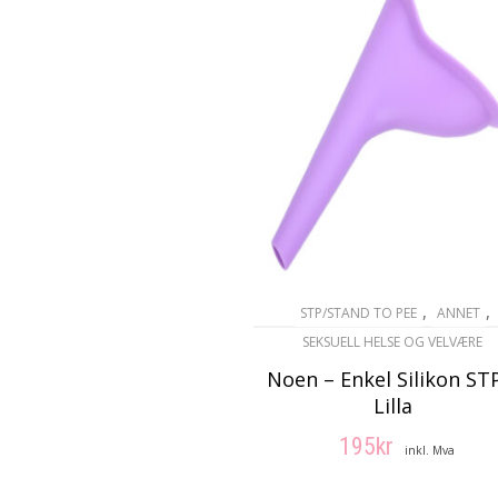
,
,
STP/STAND TO PEE
ANNET
SEKSUELL HELSE OG VELVÆRE
Noen – Enkel Silikon ST
Lilla
195
kr
inkl. Mva
LEGG I HANDLEKUR