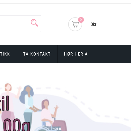
0
0kr
TIKK
TA KONTAKT
HØR HER’A
il
100g