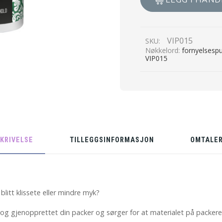
LEGG I HAN
Packer
og
Leketøy
VIP015
SKU:
-
Nøkkelord:
fornyelsesp
100g
VIP015
antall
KRIVELSE
TILLEGGSINFORMASJON
OMTALER
litt klissete eller mindre myk?
g gjenopprettet din packer og sørger for at materialet på packeren