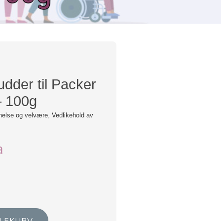
dder til Packer
– 100g
helse og velvære
,
Vedlikehold av
a