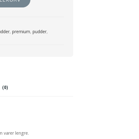
DLEKURV
udder
,
premium
,
pudder
,
 (0)
 varer lengre.