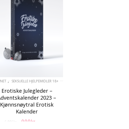
,
NET
SEKSUELLE HJELPEMIDLER 18+
Erotiske Julegleder –
Adventskalender 2023 –
Kjønnsnøytral Erotisk
Kalender
999
kr
6 006
kr
Opprinnelig
Nåværende
inkl. Mva
pris
pris