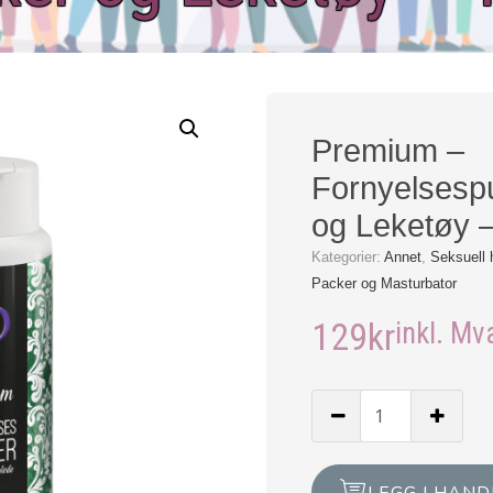
Premium –
Fornyelsespu
og Leketøy 
Kategorier:
Annet
,
Seksuell 
Packer og Masturbator
129
kr
inkl. Mv
Premium
-
Fornyelsespudder
til