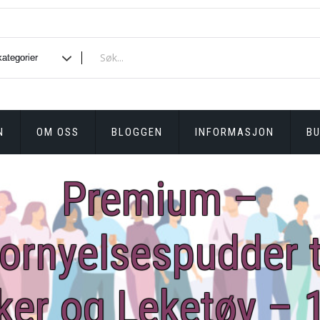
N
OM OSS
BLOGGEN
INFORMASJON
BU
Premium –
ornyelsespudder t
ker og Leketøy – 