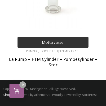
Motta varsel
,
PUMPER
SEKSUELLE HJELPEMIDLER 18+
La Pump – FTM Cylinder – Pumpesylinder –
Stor
1 695
kr
inkl. Mva
LES MER
0
Copyright © 2026 Transhjelpen , All Right Reserved.
ShopStore
Theme by aThemeArt - Proudly powered by WordPress