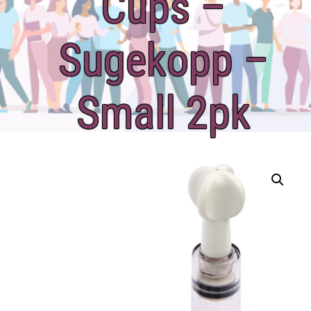
Cups –
Sugekopp –
Small 2pk