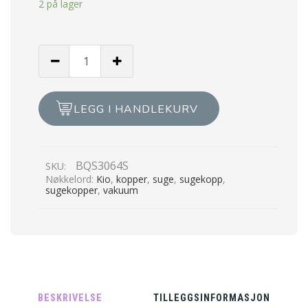
2 på lager
BQS
-
Twist
Cups
LEGG I HANDLEKURV
-
Sugekopp
-
BQS3064S
SKU:
Small
Nøkkelord:
Kio
,
kopper
,
suge
,
sugekopp
,
2pk
sugekopper
,
vakuum
antall
BESKRIVELSE
TILLEGGSINFORMASJON