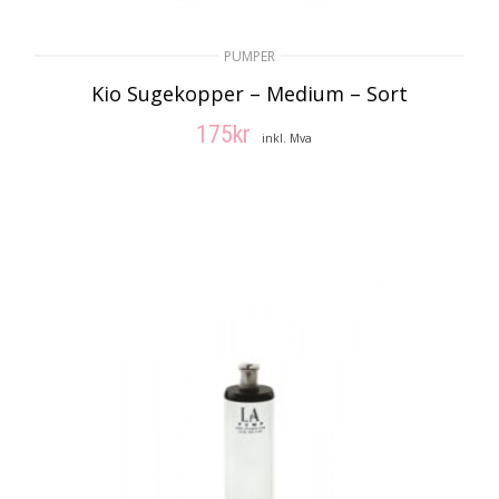
PUMPER
Kio Sugekopper – Medium – Sort
175
kr
inkl. Mva
LEGG I HANDLEKURV