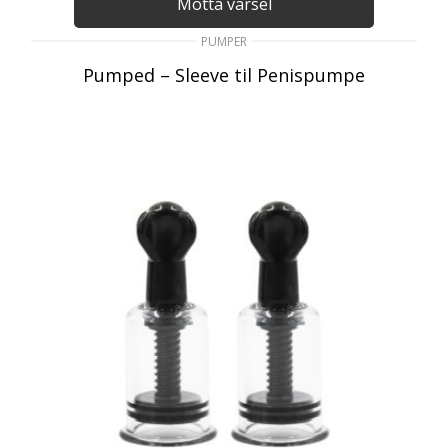
Motta varsel
PUMPER
Pumped – Sleeve til Penispumpe
95
kr
inkl. Mva
LES MER