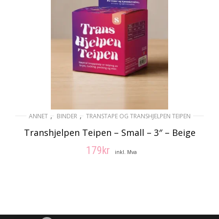
,
,
ANNET
BINDER
TRANSTAPE OG TRANSHJELPEN TEIPEN
Transhjelpen Teipen – Small – 3″ – Beige
179
kr
inkl. Mva
LEGG I HANDLEKURV