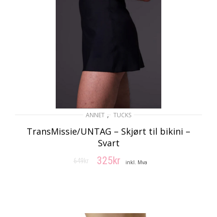
,
ANNET
TUCKS
TransMissie/UNTAG – Skjørt til bikini –
Svart
325
kr
649
kr
Opprinnelig
Nåværende
inkl. Mva
pris
pris
VELG ALTERNATIV
var:
er:
649kr.
325kr.