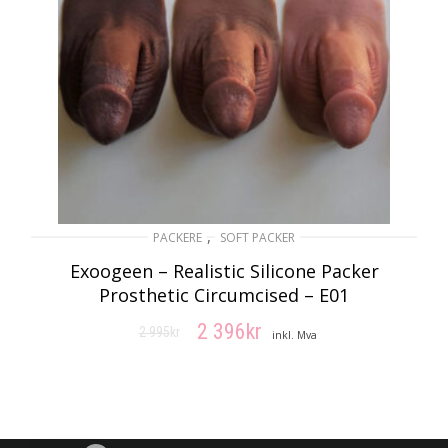
,
PACKERE
SOFT PACKER
Exoogeen – Realistic Silicone Packer
Prosthetic Circumcised – E01
2 396
kr
2 995
kr
Opprinnelig
Nåværende
inkl. Mva
pris
pris
VELG ALTERNATIV
var:
er:
2
2
995kr.
396kr.