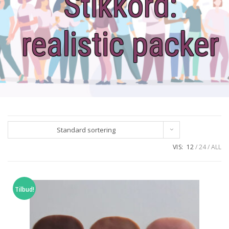
Stikkord:
realistic packer
Standard sortering
VIS:
12
24
ALL
Tilbud!