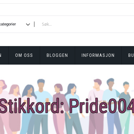
N
OM OSS
BLOGGEN
INFORMASJON
BU
Stikkord:
Pride00