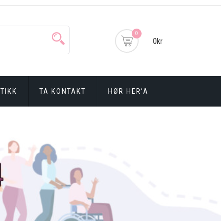
0
0kr
TIKK
TA KONTAKT
HØR HER’A
4