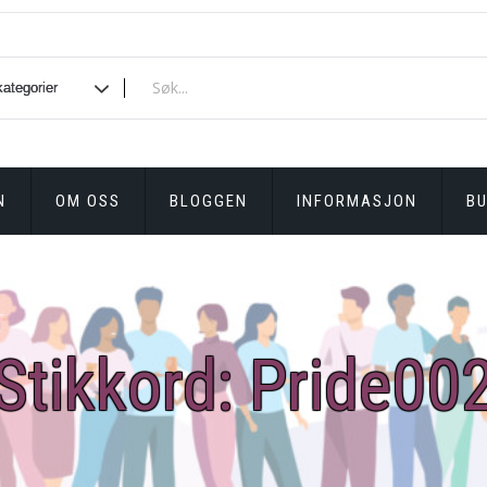
N
OM OSS
BLOGGEN
INFORMASJON
BU
Stikkord:
Pride00