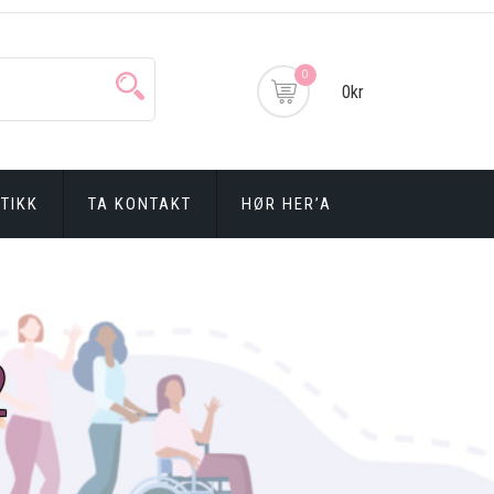
0
0kr
TIKK
TA KONTAKT
HØR HER’A
2