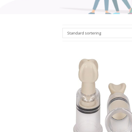
Standard sortering