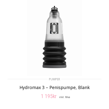
PUMPER
Hydromax 3 – Penispumpe, Blank
1 195
kr
inkl. Mva
LEGG I HANDLEKURV