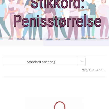
Stikkord:
Penisstørrelse
Standard sortering
VIS:
12
24
ALL