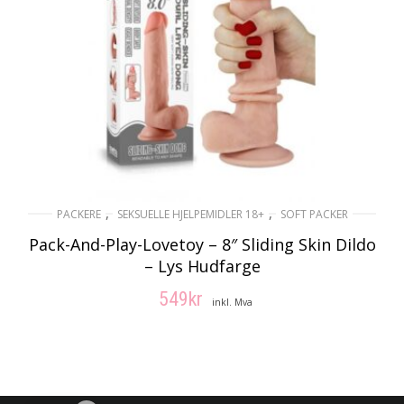
,
,
PACKERE
SEKSUELLE HJELPEMIDLER 18+
SOFT PACKER
Pack-And-Play-Lovetoy – 8″ Sliding Skin Dildo
– Lys Hudfarge
549
kr
inkl. Mva
LEGG I HANDLEKURV