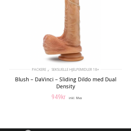
,
PACKERE
SEKSUELLE HJELPEMIDLER 18+
Blush – DaVinci – Sliding Dildo med Dual
Density
949
kr
inkl. Mva
LEGG I HANDLEKURV