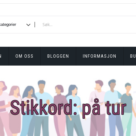
N
OM OSS
BLOGGEN
INFORMASJON
BU
Stikkord:
på tur