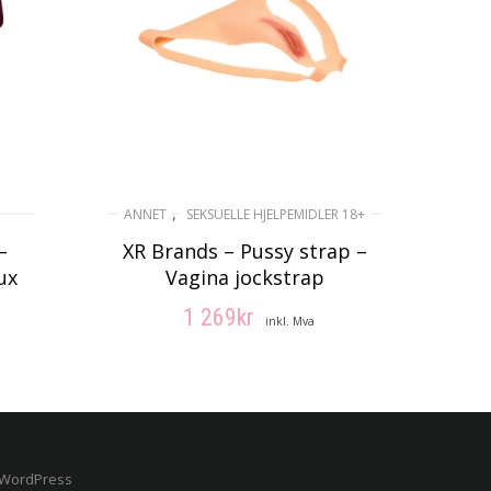
,
ANNET
SEKSUELLE HJELPEMIDLER 18+
–
XR Brands – Pussy strap –
ux
Vagina jockstrap
1 269
kr
inkl. Mva
LEGG I HANDLEKURV
 WordPress