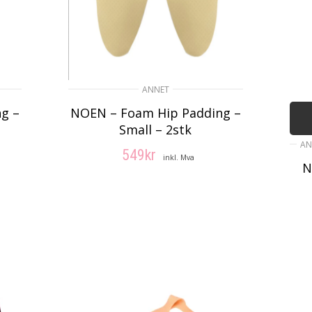
ANNET
g –
NOEN – Foam Hip Padding –
Small – 2stk
AN
549
kr
inkl. Mva
N
V
LEGG I HANDLEKURV