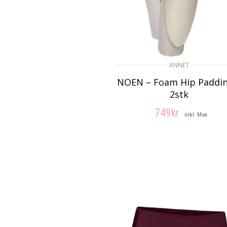
ANNET
NOEN – Foam Hip Paddin
2stk
749
kr
inkl. Mva
LEGG I HANDLEKUR