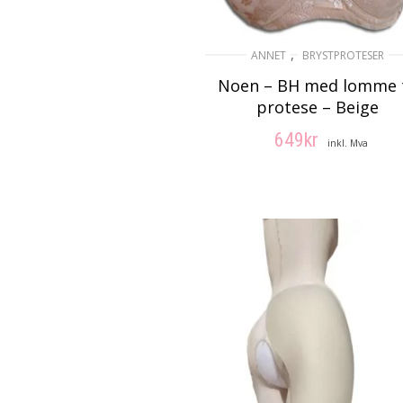
,
ANNET
BRYSTPROTESER
Noen – BH med lomme t
protese – Beige
649
kr
inkl. Mva
VELG ALTERNATIV