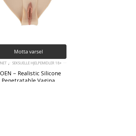
Motta varsel
,
NET
SEKSUELLE HJELPEMIDLER 18+
OEN – Realistic Silicone
Penetratable Vagina
Proesthetic
3 995
kr
inkl. Mva
LES MER