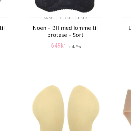
,
ANNET
BRYSTPROTESER
il
Noen – BH med lomme til
protese – Sort
649
kr
inkl. Mva
VELG ALTERNATIV