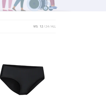
VIS:
12
24
ALL