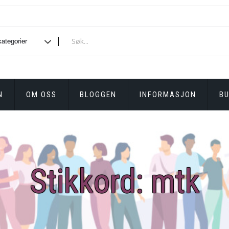
N
OM OSS
BLOGGEN
INFORMASJON
BU
Stikkord:
mtk