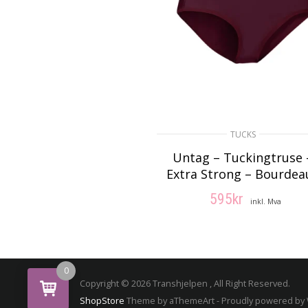
TUCKS
Untag – Tuckingtruse 
Extra Strong – Bourdea
595
kr
inkl. Mva
VELG ALTERNATIV
0
Copyright © 2026 Transhjelpen , All Right Reserved.
ShopStore
Theme by aThemeArt - Proudly powered by