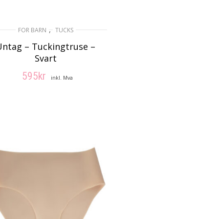
,
FOR BARN
TUCKS
Untag – Tuckingtruse –
Svart
595
kr
inkl. Mva
VELG ALTERNATIV