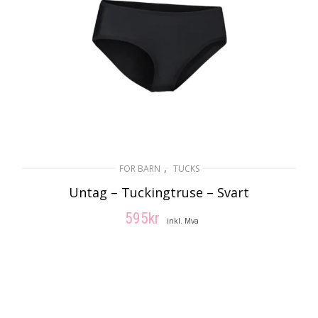
,
FOR BARN
TUCKS
Untag – Tuckingtruse – Svart
595
kr
inkl. Mva
VELG ALTERNATIV