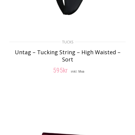
TUCKS
Untag – Tucking String – High Waisted –
Sort
595
kr
inkl. Mva
VELG ALTERNATIV