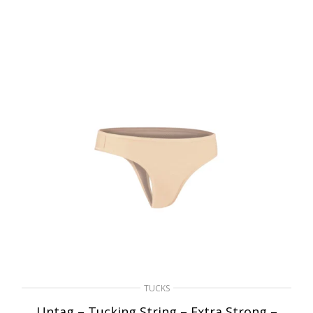
TUCKS
Untag – Tucking String – Extra Strong –