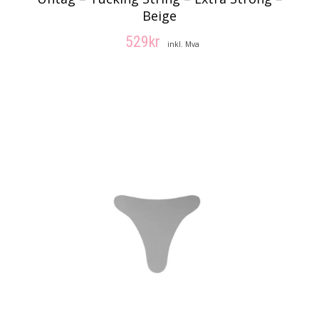
Beige
529
kr
inkl. Mva
VELG ALTERNATIV