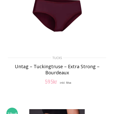
TUCKS
Untag – Tuckingtruse – Extra Strong –
Bourdeaux
595
kr
inkl. Mva
VELG ALTERNATIV
Tilbud!