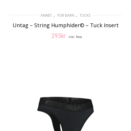
,
,
ANNET
FOR BARN
TUCKS
Untag – String Humphider© – Tuck Insert
295
kr
inkl. Mva
VELG ALTERNATIV