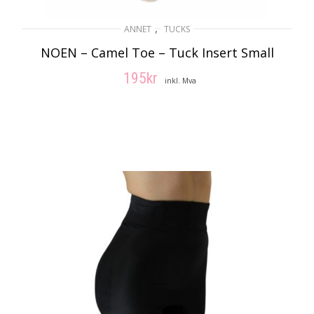
,
ANNET
TUCKS
NOEN – Camel Toe – Tuck Insert Small
195
kr
inkl. Mva
LEGG I HANDLEKURV