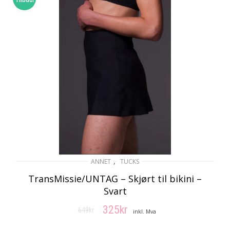
,
ANNET
TUCKS
TransMissie/UNTAG – Skjørt til bikini –
Svart
325
kr
649
kr
Opprinnelig
Nåværende
inkl. Mva
pris
pris