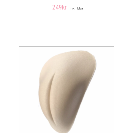
249
kr
inkl. Mva
LEGG I HANDLEKURV