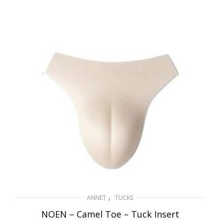
VELG ALTERNATIV
var:
er:
649kr.
325kr.
,
ANNET
TUCKS
NOEN – Camel Toe – Tuck Insert