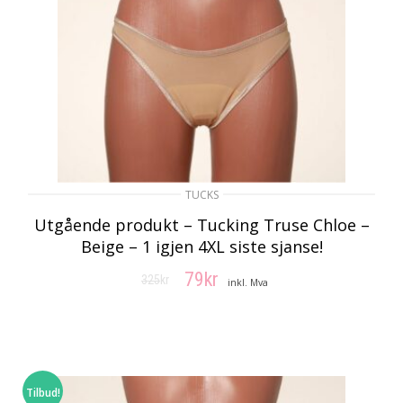
TUCKS
Utgående produkt – Tucking Truse Chloe –
Beige – 1 igjen 4XL siste sjanse!
79
kr
325
kr
Opprinnelig
Nåværende
inkl. Mva
pris
pris
VELG ALTERNATIV
var:
er:
325kr.
79kr.
Tilbud!