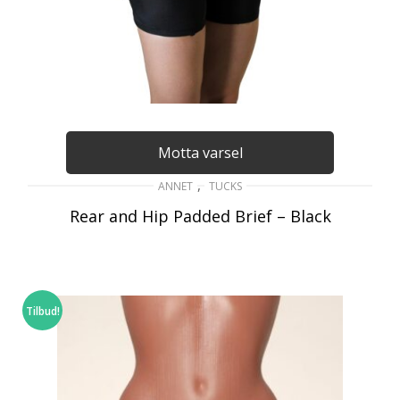
Motta varsel
,
ANNET
TUCKS
Rear and Hip Padded Brief – Black
849
kr
inkl. Mva
VELG ALTERNATIV
Tilbud!