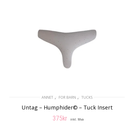
,
,
ANNET
FOR BARN
TUCKS
Untag – Humphider© – Tuck Insert
375
kr
inkl. Mva
VELG ALTERNATIV