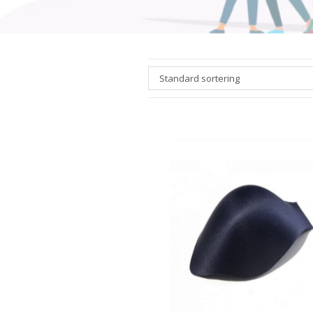
Standard sortering