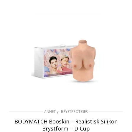
2 795
kr
inkl. Mva
LES MER
,
ANNET
BRYSTPROTESER
BODYMATCH Booskin – Realistisk Silikon
Brystform – D-Cup