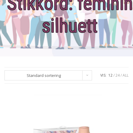
Stikkord:
feminin
silhuett
Standard sortering
VIS:
12
24
ALL