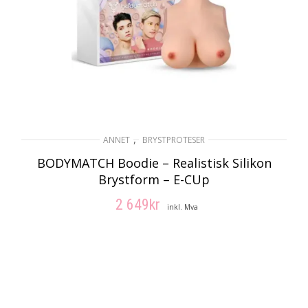
,
ANNET
BRYSTPROTESER
BODYMATCH Boodie – Realistisk Silikon
Brystform – E-CUp
2 649
kr
inkl. Mva
LEGG I HANDLEKURV