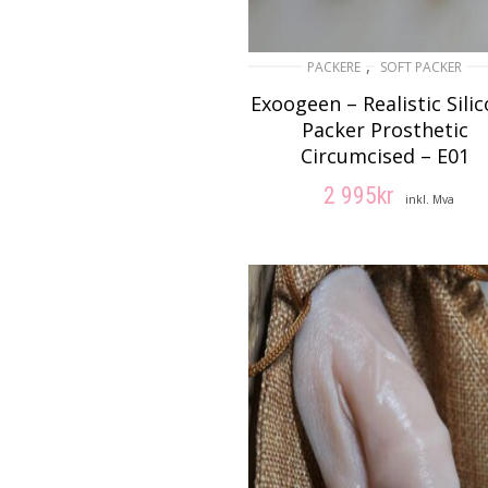
,
PACKERE
SOFT PACKER
Exoogeen – Realistic Sili
Packer Prosthetic
Circumcised – E01
2 995
kr
inkl. Mva
VELG ALTERNATIV