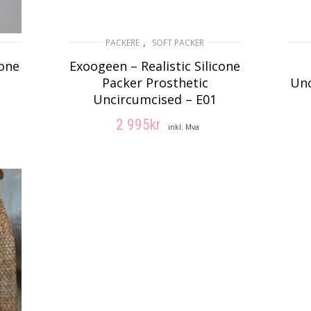
,
PACKERE
SOFT PACKER
cone
Exoogeen – Realistic Silicone
Packer Prosthetic
Unc
Uncircumcised – E01
2 995
kr
inkl. Mva
VELG ALTERNATIV