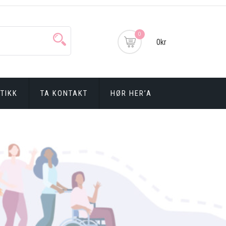
0
0kr
TIKK
TA KONTAKT
HØR HER’A
n