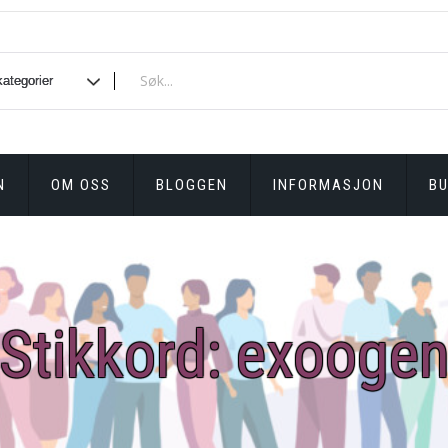
N
OM OSS
BLOGGEN
INFORMASJON
BU
Stikkord:
exooge