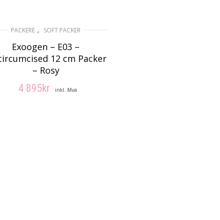
,
PACKERE
SOFT PACKER
Exoogen – E03 –
ircumcised 12 cm Packer
– Rosy
4 895
kr
inkl. Mva
LEGG I HANDLEKURV