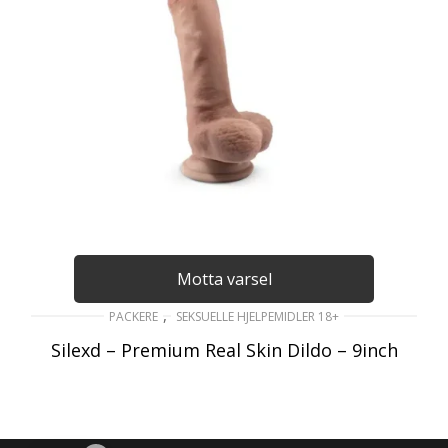
Motta varsel
,
PACKERE
SEKSUELLE HJELPEMIDLER 18+
Silexd – Premium Real Skin Dildo – 9inch
849
kr
inkl. Mva
LES MER