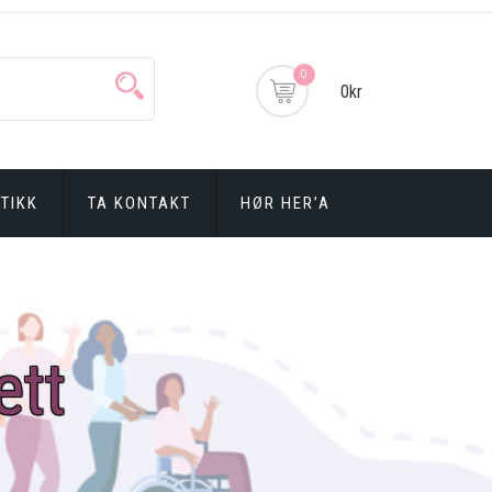
0
0kr
TIKK
TA KONTAKT
HØR HER’A
ett