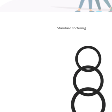
Standard sortering