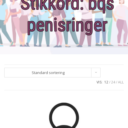
Stikkord:
bqs
penisringer
Standard sortering
VIS:
12
24
ALL