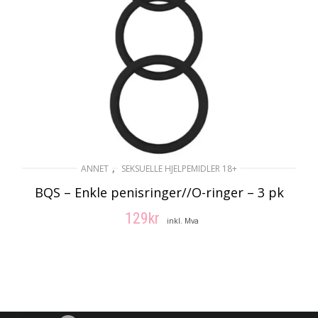
,
ANNET
SEKSUELLE HJELPEMIDLER 18+
BQS – Enkle penisringer//O-ringer – 3 pk
129
kr
inkl. Mva
LEGG I HANDLEKURV