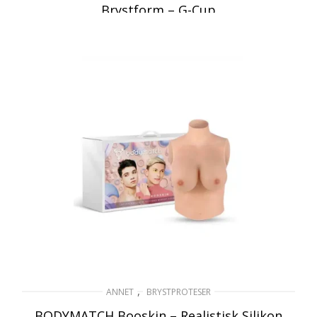
Brystform – G-Cup
2 795
kr
inkl. Mva
LES MER
,
ANNET
BRYSTPROTESER
BODYMATCH Booskin – Realistisk Silikon