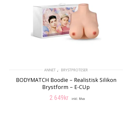
,
ANNET
BRYSTPROTESER
BODYMATCH Boodie – Realistisk Silikon
Brystform – E-CUp
2 649
kr
inkl. Mva
LEGG I HANDLEKURV