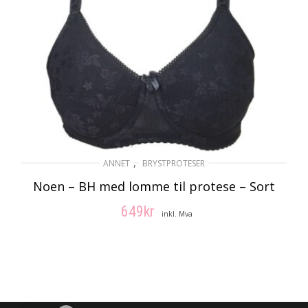
,
ANNET
BRYSTPROTESER
Noen – BH med lomme til protese – Sort
649
kr
inkl. Mva
VELG ALTERNATIV