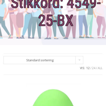
Stikkord:
4549-
25-BX
Standard sortering
VIS:
12
24
ALL