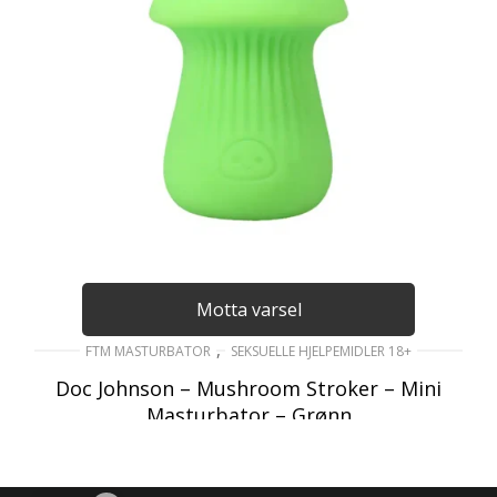
Motta varsel
,
FTM MASTURBATOR
SEKSUELLE HJELPEMIDLER 18+
Doc Johnson – Mushroom Stroker – Mini
Masturbator – Grønn
199
kr
inkl. Mva