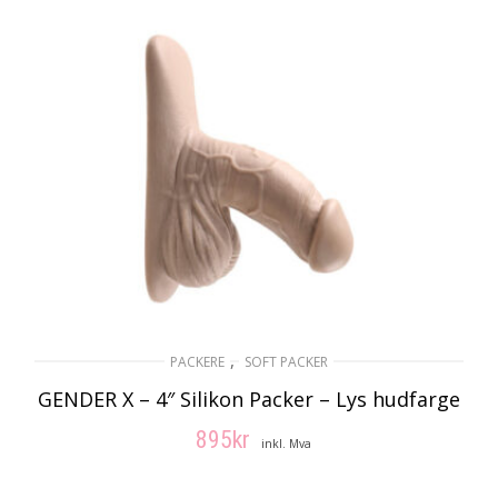
,
PACKERE
SOFT PACKER
GENDER X – 4″ Silikon Packer – Lys hudfarge
895
kr
inkl. Mva
LEGG I HANDLEKURV