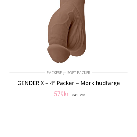
,
PACKERE
SOFT PACKER
GENDER X – 4″ Packer – Mørk hudfarge
579
kr
inkl. Mva
LEGG I HANDLEKURV