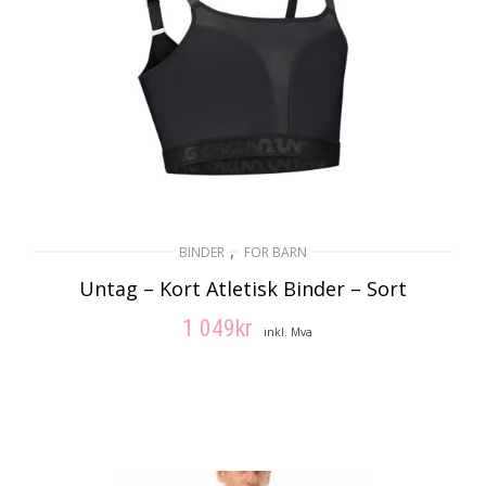
,
BINDER
FOR BARN
Untag – Kort Atletisk Binder – Sort
1 049
kr
inkl. Mva
VELG ALTERNATIV