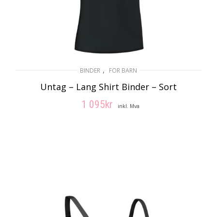
,
BINDER
FOR BARN
Untag – Lang Shirt Binder – Sort
1 095
kr
inkl. Mva
VELG ALTERNATIV