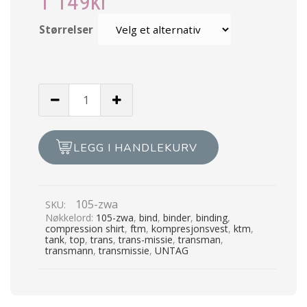
1 149
kr
Størrelser
Untag
-
Basic
binder
LEGG I HANDLEKURV
zipper
-
Sort
105-zwa
SKU:
antall
Nøkkelord:
105-zwa
,
bind
,
binder
,
binding
,
compression shirt
,
ftm
,
kompresjonsvest
,
ktm
,
tank
,
top
,
trans
,
trans-missie
,
transman
,
transmann
,
transmissie
,
UNTAG