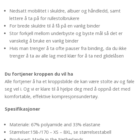
Nedsatt mobilitet i skuldre, albuer og håndledd, samt
lettere å ta på for rullestolbrukere
For brede skuldre til å få på en vanlig binder
Stor forkjell mellom underbyste og byste mål så det er
vanskelig å bruke en vanlig binder
Hvis man trenger å ta ofte pauser fra binding, da du ikke
trenger å ta av alle lag med klær for å ta ned glidelåsen
Du fortjener kroppen du vil ha
Alle fortjener å ha et kroppsbilde de kan være stolte av og føle
seg vel i. Og vi er klare til å hjelpe deg med å oppnå det med
komfortable, effektive kompresjonsundertøy.
Spesifikasjoner
Materiale: 67% polyamide and 33% elastane
Størrelser:158-/170 – XS – 8XL, se størrelsestabell
Produsert: Made in the Netherlands