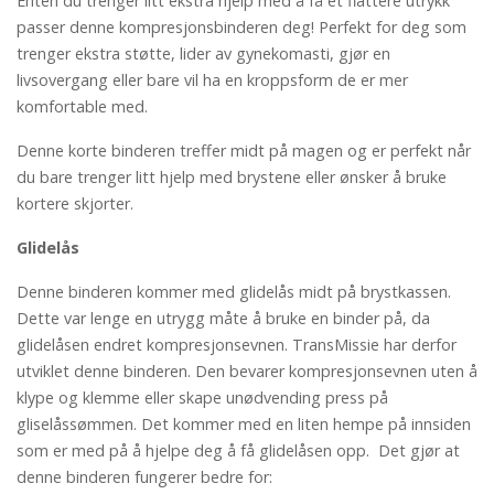
Enten du trenger litt ekstra hjelp med å få et flattere utrykk
passer denne kompresjonsbinderen deg! Perfekt for deg som
trenger ekstra støtte, lider av gynekomasti, gjør en
livsovergang eller bare vil ha en kroppsform de er mer
komfortable med.
Denne korte binderen treffer midt på magen og er perfekt når
du bare trenger litt hjelp med brystene eller ønsker å bruke
kortere skjorter.
Glidelås
Denne binderen kommer med glidelås midt på brystkassen.
Dette var lenge en utrygg måte å bruke en binder på, da
glidelåsen endret kompresjonsevnen. TransMissie har derfor
utviklet denne binderen. Den bevarer kompresjonsevnen uten å
klype og klemme eller skape unødvending press på
gliselåssømmen. Det kommer med en liten hempe på innsiden
som er med på å hjelpe deg å få glidelåsen opp. Det gjør at
denne binderen fungerer bedre for: