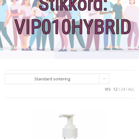
Stikkord:
VIP010HYBRID
Standard sortering
VIS:
12
24
ALL