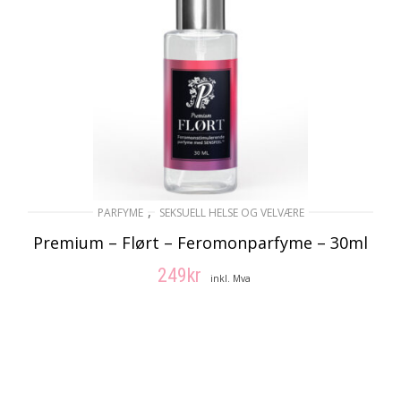
,
PARFYME
SEKSUELL HELSE OG VELVÆRE
Premium – Flørt – Feromonparfyme – 30ml
249
kr
inkl. Mva
LEGG I HANDLEKURV