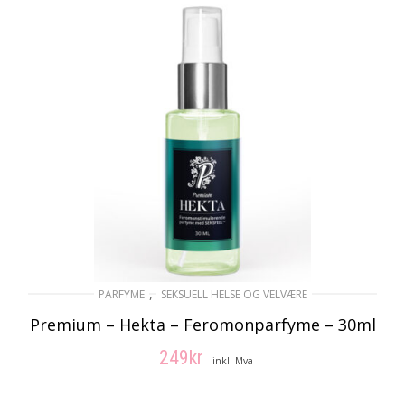
,
PARFYME
SEKSUELL HELSE OG VELVÆRE
Premium – Hekta – Feromonparfyme – 30ml
249
kr
inkl. Mva
LEGG I HANDLEKURV