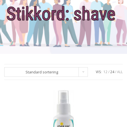
Stikkord:
shave
Standard sortering
VIS:
12
24
ALL