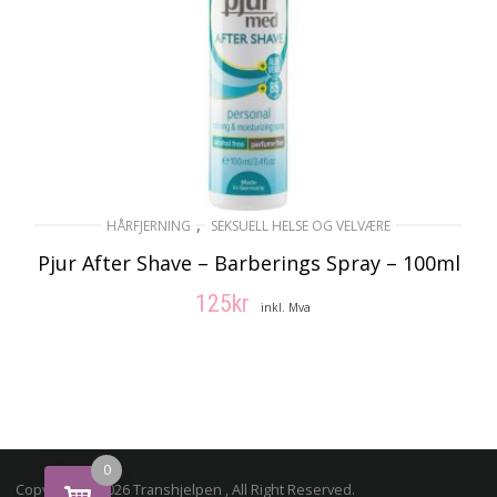
,
HÅRFJERNING
SEKSUELL HELSE OG VELVÆRE
Pjur After Shave – Barberings Spray – 100ml
125
kr
inkl. Mva
LEGG I HANDLEKURV
0
Copyright © 2026 Transhjelpen , All Right Reserved.