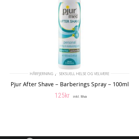
,
HÅRFJERNING
SEKSUELL HELSE OG VELVÆRE
Pjur After Shave – Barberings Spray – 100ml
125
kr
inkl. Mva
LEGG I HANDLEKURV