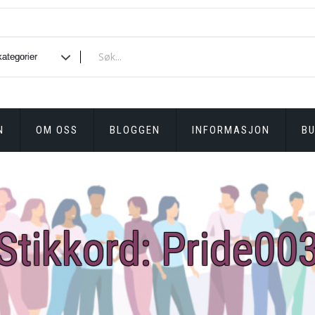
N
OM OSS
BLOGGEN
INFORMASJON
BU
Stikkord:
Pride00