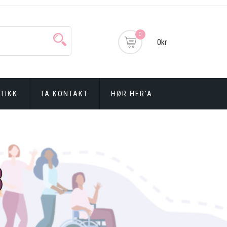
0
0kr
TIKK
TA KONTAKT
HØR HER’A
3