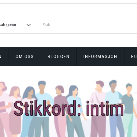
N
OM OSS
BLOGGEN
INFORMASJON
BU
Stikkord:
intim