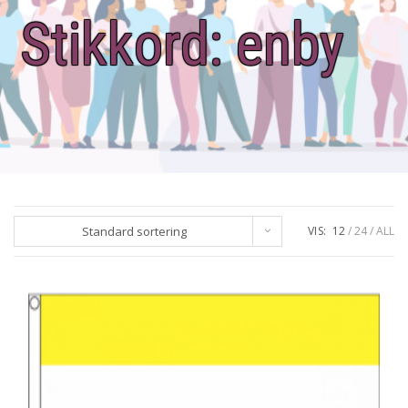
Stikkord:
enby
Standard sortering
VIS:
12
24
ALL