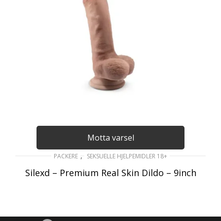
Motta varsel
,
PACKERE
SEKSUELLE HJELPEMIDLER 18+
Silexd – Premium Real Skin Dildo – 9inch
849
kr
inkl. Mva
LES MER