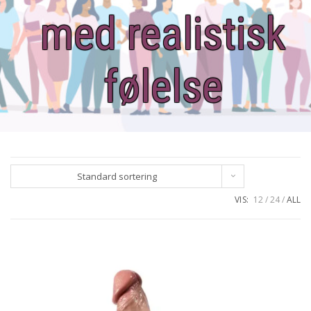
med realistisk
følelse
Standard sortering
VIS:
12
24
ALL