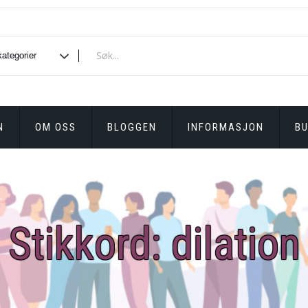
N
OM OSS
BLOGGEN
INFORMASJON
BU
Stikkord:
dilation