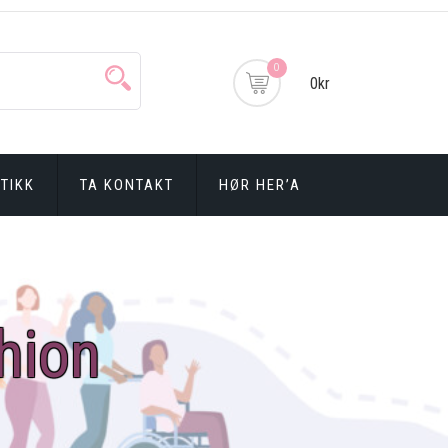
0
0kr
TIKK
TA KONTAKT
HØR HER’A
hion