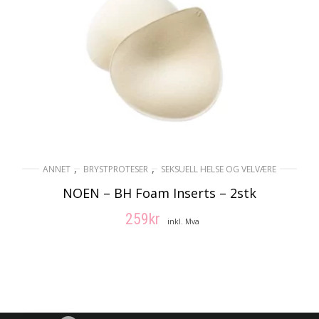
,
,
ANNET
BRYSTPROTESER
SEKSUELL HELSE OG VELVÆRE
NOEN – BH Foam Inserts – 2stk
259
kr
inkl. Mva
LEGG I HANDLEKURV